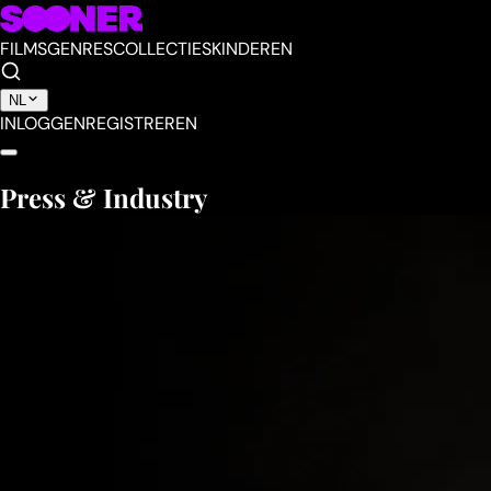
FILMS
GENRES
COLLECTIES
KINDEREN
NL
INLOGGEN
REGISTREREN
Press & Industry