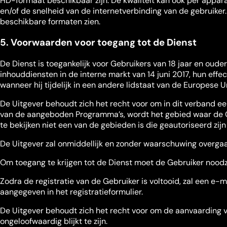
HD-formaat beschikbaar zijn. De kwaliteit kan ook per appar
en/of de snelheid van de internetverbinding van de gebruiker.
beschikbare formaten zien.
5. Voorwaarden voor toegang tot de Dienst
De Dienst is toegankelijk voor Gebruikers van 18 jaar en oud
inhouddiensten in de interne markt van 14 juni 2017, hun effe
wanneer hij tijdelijk in een andere lidstaat van de Europese U
De Uitgever behoudt zich het recht voor om in dit verband e
van de aangeboden Programma’s, wordt het gebied waar de G
te bekijken niet een van de gebieden is die geautoriseerd zi
De Uitgever zal onmiddellijk en zonder waarschuwing overgaan
Om toegang te krijgen tot de Dienst moet de Gebruiker noodz
Zodra de registratie van de Gebruiker is voltooid, zal een e
aangegeven in het registratieformulier.
De Uitgever behoudt zich het recht voor om de aanvaarding van
ongeloofwaardig blijkt te zijn.