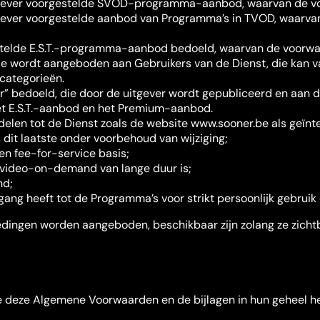
ever voorgestelde SVOD-programma-aanbod, waarvan de voor
ver voorgestelde aanbod van Programma’s in TVOD, waarvan 
stelde E.S.T.-programma-aanbod bedoeld, waarvan de voorwaa
ie wordt aangeboden aan Gebruikers van de Dienst, die kan v
 categorieën.
r” bedoeld, die door de uitgever wordt gepubliceerd en aan d
t E.S.T.-aanbod en het Premium-aanbod.
delen tot de Dienst zoals de website www.sooner.be als geïnt
 dit laatste onder voorbehoud van wijziging;
n fee-for-service basis;
 wat video-on-demand van lange duur is;
nd;
gang heeft tot de Programma’s voor strikt persoonlijk gebruik
ingen worden aangeboden, beschikbaar zijn zolang ze zichtbaa
 deze Algemene Voorwaarden en de bijlagen in hun geheel heb