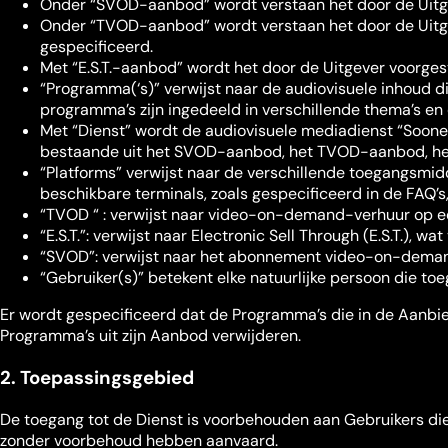
Onder “SVOD-aanbod” wordt verstaan het door de Uitg
Onder “TVOD-aanbod” wordt verstaan het door de Uitge
gespecificeerd.
Met “E.S.T.-aanbod” wordt het door de Uitgever voorge
“Programma(‘s)” verwijst naar de audiovisuele inhoud d
programma’s zijn ingedeeld in verschillende thema’s en
Met “Dienst” wordt de audiovisuele mediadienst “Soone
bestaande uit het SVOD-aanbod, het TVOD-aanbod, he
“Platforms” verwijst naar de verschillende toegangsmid
beschikbare terminals, zoals gespecificeerd in de FAQ’s,
“TVOD “ : verwijst naar video-on-demand-verhuur op ee
“E.S.T.”: verwijst naar Electronic Sell Through (E.S.T.),
“SVOD”: verwijst naar het abonnement video-on-dema
“Gebruiker(s)” betekent elke natuurlijke persoon die toe
Er wordt gespecificeerd dat de Programma’s die in de Aanbied
Programma’s uit zijn Aanbod verwijderen.
2. Toepassingsgebied
De toegang tot de Dienst is voorbehouden aan Gebruikers die
zonder voorbehoud hebben aanvaard.