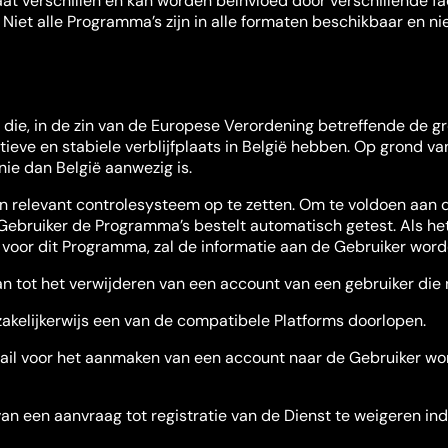
aat verschillen en kan worden beïnvloed door verschillende 
 Niet alle Programma’s zijn in alle formaten beschikbaar en ni
er die, in de zin van de Europese Verordening betreffende de
ctieve en stabiele verblijfplaats in België hebben. Op grond 
nie dan België aanwezig is.
en relevant controlesysteem op te zetten. Om te voldoen aan
ebruiker de Programma’s bestelt automatisch getest. Als he
jn voor dit Programma, zal de informatie aan de Gebruiker wo
 tot het verwijderen van een account van een gebruiker die n
akelijkerwijs een van de compatibele Platforms doorlopen.
-mail voor het aanmaken van een account naar de Gebruiker wor
 een aanvraag tot registratie van de Dienst te weigeren indie