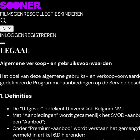
FILMS
GENRES
COLLECTIES
KINDEREN
NL
INLOGGEN
REGISTREREN
LEGAAL
Algemene verkoop- en gebruiksvoorwaarden
Het doel van deze algemene gebruiks- en verkoopvoorwaarde
gedefinieerde Programma-aanbiedingen op de Service beschi
1. Definities
De “Uitgever” betekent UniversCiné Belgium NV ;
Met “Aanbiedingen” wordt gezamenlijk het SVOD-aanbod,
een “Aanbod”;
Onder “Premium-aanbod” wordt verstaan het gemengd
vermeld in artikel 6.D hieronder;